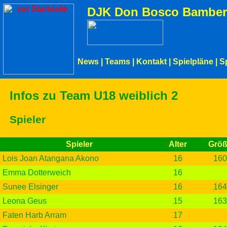
DJK Don Bosco Bamber
News
|
Teams
|
Kontakt
|
Spielpläne
|
S
Infos zu Team U18 weiblich 2
Spieler
Spieler
Alter
Grö
Lois Joan Atangana Akono
16
160
Emma Dotterweich
16
Sunee Elsinger
16
164
Leona Geus
15
163
Faten Harb Arram
17