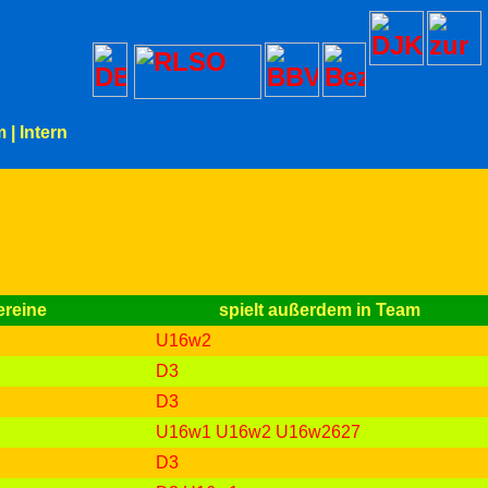
m
|
Intern
ereine
spielt außerdem in Team
U16w2
D3
D3
U16w1
U16w2
U16w2627
D3