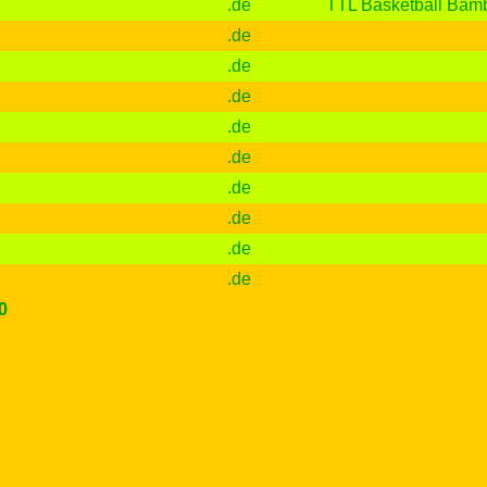
.de
TTL Basketball Bam
.de
.de
.de
.de
.de
.de
.de
.de
.de
0