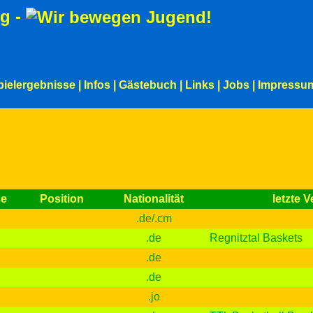
g -
pielergebnisse
|
Infos
|
Gästebuch
|
Links
|
Jobs
|
Impressu
ße
Position
Nationalität
letzte V
.de/.cm
.de
Regnitztal Baskets
.de
.de
.jo