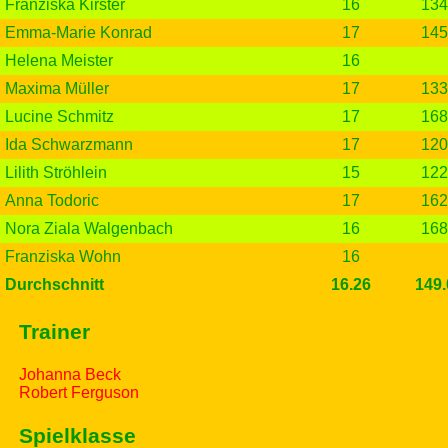
Franziska Kirster
16
134
Emma-Marie Konrad
17
145
Helena Meister
16
Maxima Müller
17
133
Lucine Schmitz
17
168
Ida Schwarzmann
17
120
Lilith Ströhlein
15
122
Anna Todoric
17
162
Nora Ziala Walgenbach
16
168
Franziska Wohn
16
Durchschnitt
16.26
149.
Trainer
Johanna Beck
Robert Ferguson
Spielklasse