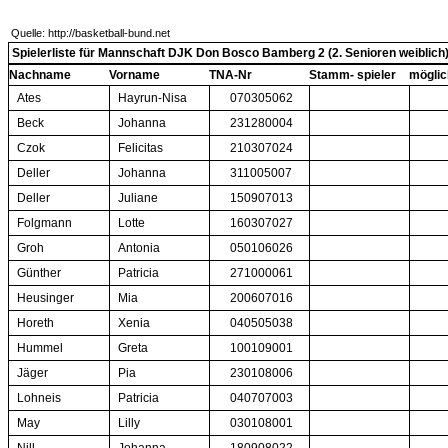
Quelle: http://basketball-bund.net
Spielerliste für Mannschaft DJK Don Bosco Bamberg 2 (2. Senioren weiblich
Nachname
Vorname
TNA-Nr
Stamm- spieler
möglic
Ates
Hayrun-Nisa
070305062
Beck
Johanna
231280004
Czok
Felicitas
210307024
Deller
Johanna
311005007
Deller
Juliane
150907013
Folgmann
Lotte
160307027
Groh
Antonia
050106026
Günther
Patricia
271000061
Heusinger
Mia
200607016
Horeth
Xenia
040505038
Hummel
Greta
100109001
Jäger
Pia
230108006
Lohneis
Patricia
040707003
May
Lilly
030108001