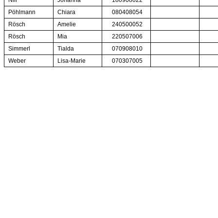
Nill
Johanna
180908022
Pöhlmann
Chiara
080408054
Rösch
Amelie
240500052
Rösch
Mia
220507006
Simmerl
Tialda
070908010
Weber
Lisa-Marie
070307005