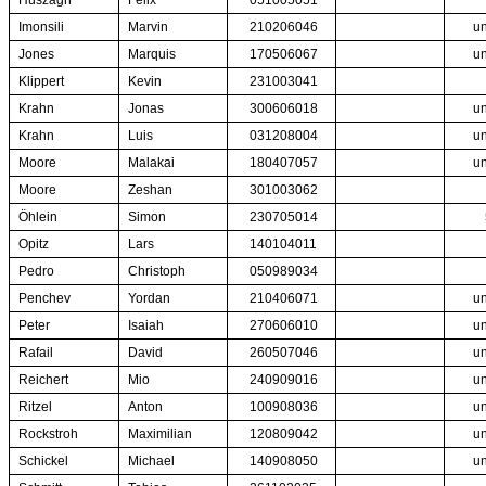
Huszagh
Felix
051005051
Imonsili
Marvin
210206046
un
Jones
Marquis
170506067
un
Klippert
Kevin
231003041
Krahn
Jonas
300606018
un
Krahn
Luis
031208004
un
Moore
Malakai
180407057
un
Moore
Zeshan
301003062
Öhlein
Simon
230705014
Opitz
Lars
140104011
Pedro
Christoph
050989034
Penchev
Yordan
210406071
un
Peter
Isaiah
270606010
un
Rafail
David
260507046
un
Reichert
Mio
240909016
un
Ritzel
Anton
100908036
un
Rockstroh
Maximilian
120809042
un
Schickel
Michael
140908050
un