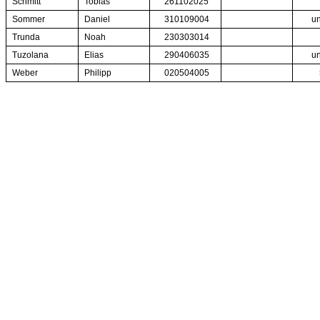
Schmitt
Tobias
261102025
Sommer
Daniel
310109004
un
Trunda
Noah
230303014
Tuzolana
Elias
290406035
un
Weber
Philipp
020504005