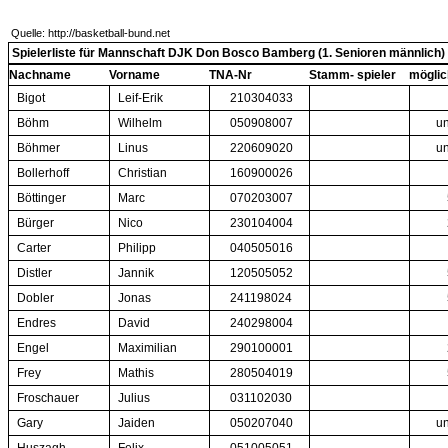
Quelle: http://basketball-bund.net
Spielerliste für Mannschaft DJK Don Bosco Bamberg (1. Senioren männlich)
Nachname
Vorname
TNA-Nr
Stamm- spieler
möglic
Bigot
Leif-Erik
210304033
Böhm
Wilhelm
050908007
un
Böhmer
Linus
220609020
un
Bollerhoff
Christian
160900026
Böttinger
Marc
070203007
Bürger
Nico
230104004
Carter
Philipp
040505016
Distler
Jannik
120505052
Dobler
Jonas
241198024
Endres
David
240298004
Engel
Maximilian
290100001
Frey
Mathis
280504019
Froschauer
Julius
031102030
Gary
Jaiden
050207040
un