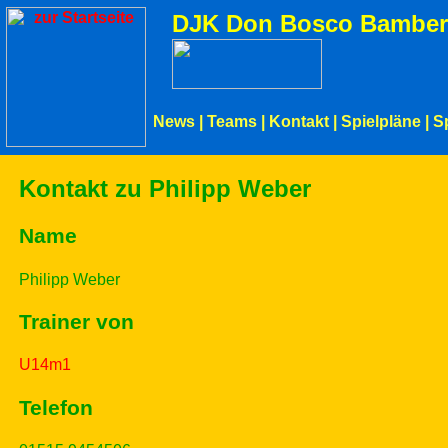
DJK Don Bosco Bamber
News
|
Teams
|
Kontakt
|
Spielpläne
|
S
Kontakt zu Philipp Weber
Name
Philipp Weber
Trainer von
U14m1
Telefon