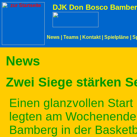
DJK Don Bosco Bamber
News
|
Teams
|
Kontakt
|
Spielpläne
|
S
News
Zwei Siege stärken S
Einen glanzvollen Start
legten am Wochenende
Bamberg in der Basketba