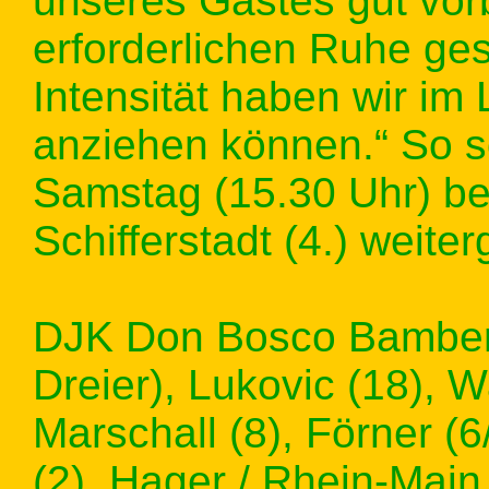
unseres Gastes gut vorb
erforderlichen Ruhe ges
Intensität haben wir im
anziehen können.“ So 
Samstag (15.30 Uhr) b
Schifferstadt (4.) weite
DJK Don Bosco Bamberg
Dreier), Lukovic (18), W
Marschall (8), Förner (6
(2), Hager / Rhein-Main