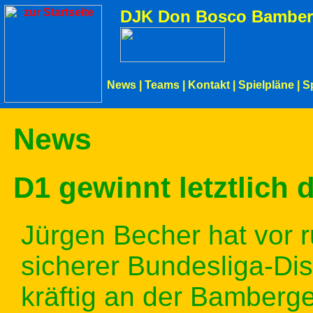
DJK Don Bosco Bamber
News
|
Teams
|
Kontakt
|
Spielpläne
|
S
News
D1 gewinnt letztlich
Jürgen Becher hat vor 
sicherer Bundesliga-Dis
kräftig an der Bamberg