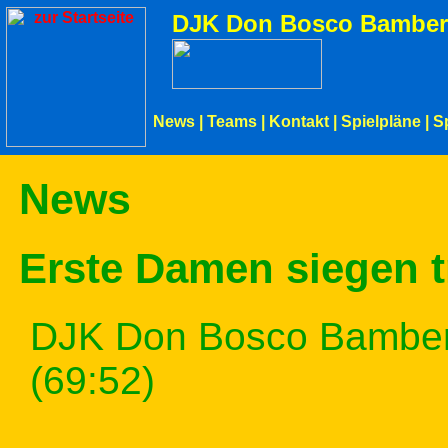
DJK Don Bosco Bamber
News
|
Teams
|
Kontakt
|
Spielpläne
|
S
News
Erste Damen siegen t
DJK Don Bosco Bamberg
(69:52)