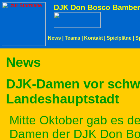
DJK Don Bosco Bamber
News
|
Teams
|
Kontakt
|
Spielpläne
|
S
News
DJK-Damen vor schwe
Landeshauptstadt
Mitte Oktober gab es de
Damen der DJK Don Bos