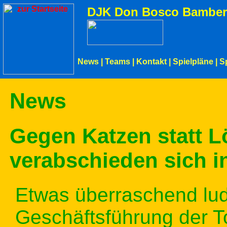
DJK Don Bosco Bamber
News
|
Teams
|
Kontakt
|
Spielpläne
|
S
News
Gegen Katzen statt 
verabschieden sich 
Etwas überraschend lu
Geschäftsführung der 