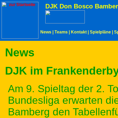
DJK Don Bosco Bamber
News
|
Teams
|
Kontakt
|
Spielpläne
|
S
News
DJK im Frankenderby
Am 9. Spieltag der 2. 
Bundesliga erwarten d
Bamberg den Tabellenfü