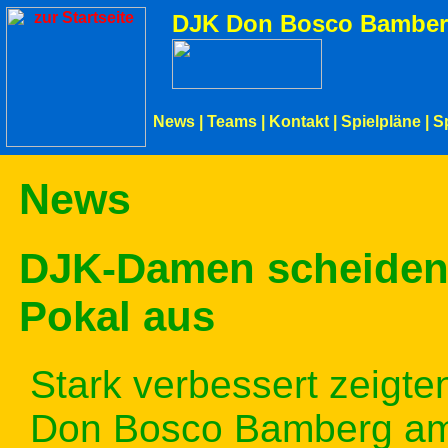
DJK Don Bosco Bamber
News
|
Teams
|
Kontakt
|
Spielpläne
|
S
News
DJK-Damen scheiden t
Pokal aus
Stark verbessert zeigt
Don Bosco Bamberg am 