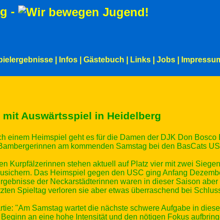
g -
pielergebnisse
|
Infos
|
Gästebuch
|
Links
|
Jobs
|
Impressu
 mit Auswärtsspiel in Heidelberg
ch einem Heimspiel geht es für die Damen der DJK Don Bosco 
ie Bambergerinnen am kommenden Samstag bei den BasCats US
nen Kurpfälzerinnen stehen aktuell auf Platz vier mit zwei Sie
abzusichern. Das Heimspiel gegen den USC ging Anfang Dezemb
Ergebnisse der Neckarstädterinnen waren in dieser Saison abe
ten Spieltag verloren sie aber etwas überraschend bei Schlus
ie: "Am Samstag wartet die nächste schwere Aufgabe in dieser
eginn an eine hohe Intensität und den nötigen Fokus aufbringe