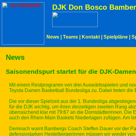
DJK Don Bosco Bamber
News
|
Teams
|
Kontakt
|
Spielpläne
|
S
News
Saisonendspurt startet für die DJK-Damen
Mit einem Restprogramm von drei Auswärtsspielen und no
Toyota Damen Basketball Bundesliga zu. Dabei treten d
Die vor dieser Spielzeit aus der 1. Bundesliga abgestiege
für die DJK wichtig, um ihren derzeitigen zweiten Rang 
überraschend klar mit 79:67 an die Domstädterinnen. Die 
auch den Rhein-Main Baskets Niederlagen zufügen. Am letz
Demnach warnt Bambergs Coach Steffen Dauer vor der Part
defensivstarken Heidelbergerinnen müssen wir wieder von B