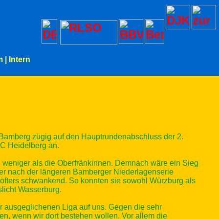
m
|
Intern
Bamberg zügig auf den Hauptrundenabschluss der 2.
C Heidelberg an.
gen weniger als die Oberfränkinnen. Demnach wäre ein Sieg
er nach der längeren Bamberger Niederlagenserie
r öfters schwankend. So konnten sie sowohl Würzburg als
slicht Wasserburg.
 ausgeglichenen Liga auf uns. Gegen die sehr
n, wenn wir dort bestehen wollen. Vor allem die