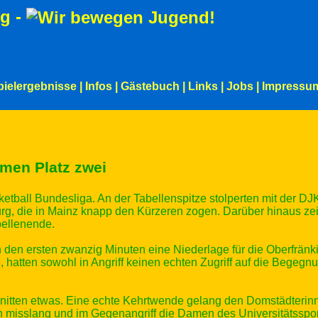
g -
pielergebnisse
|
Infos
|
Gästebuch
|
Links
|
Jobs
|
Impressu
men Platz zwei
sketball Bundesliga. An der Tabellenspitze stolperten mit der
burg, die in Mainz knapp den Kürzeren zogen. Darüber hinaus z
ellenende.
 den ersten zwanzig Minuten eine Niederlage für die Oberfränki
 hatten sowohl in Angriff keinen echten Zugriff auf die Begegn
nitten etwas. Eine echte Kehrtwende gelang den Domstädterinn
isslang und im Gegenangriff die Damen des Universitätssportcl