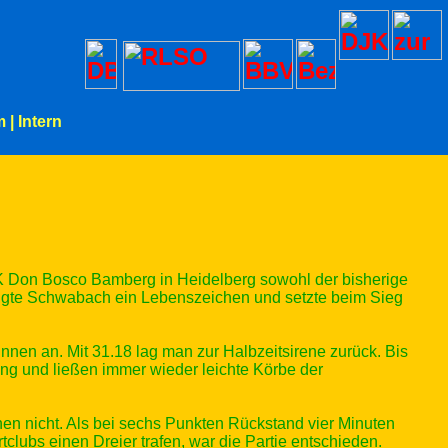
m
|
Intern
 DJK Don Bosco Bamberg in Heidelberg sowohl der bisherige
eigte Schwabach ein Lebenszeichen und setzte beim Sieg
nnen an. Mit 31.18 lag man zur Halbzeitsirene zurück. Bis
ung und ließen immer wieder leichte Körbe der
en nicht. Als bei sechs Punkten Rückstand vier Minuten
ubs einen Dreier trafen, war die Partie entschieden.