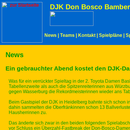
DJK Don Bosco Bamber
News
|
Teams
|
Kontakt
|
Spielpläne
|
S
News
Ein gebrauchter Abend kostet den DJK-Da
Was für ein verrückter Spieltag in der 2. Toyota Damen Ba
Tabellenzweite als auch die Spitzenreiterinnen aus Würz
gegen Wasserburg die Rekordmeisterinnen wieder ans Tab
Beim Gastspiel der DJK in Heidelberg bahnte sich schon in
dahin sammelten die Oberfränkinnen schon 13 Ballverluste,
Hausherrinnen zu.
Das änderte sich zwar in den beiden folgenden Spielabsch
vor Schluss ein Überzahl-Fastbreak der Don-Bosco-Damen m