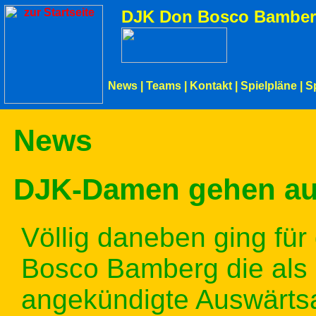
DJK Don Bosco Bamber
News
|
Teams
|
Kontakt
|
Spielpläne
|
S
News
DJK-Damen gehen auc
Völlig daneben ging fü
Bosco Bamberg die als 
angekündigte Auswärt