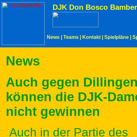
DJK Don Bosco Bamber
News
|
Teams
|
Kontakt
|
Spielpläne
|
S
News
Auch gegen Dillinge
können die DJK-Dam
nicht gewinnen
Auch in der Partie des