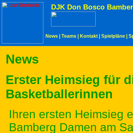
DJK Don Bosco Bamber
News
|
Teams
|
Kontakt
|
Spielpläne
|
S
News
Erster Heimsieg für d
Basketballerinnen
Ihren ersten Heimsieg 
Bamberg Damen am Sam