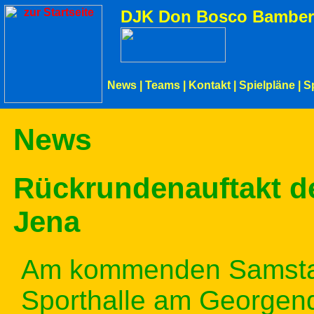
DJK Don Bosco Bamber
News
|
Teams
|
Kontakt
|
Spielpläne
|
S
News
Rückrundenauftakt d
Jena
Am kommenden Samstag
Sporthalle am Georgen