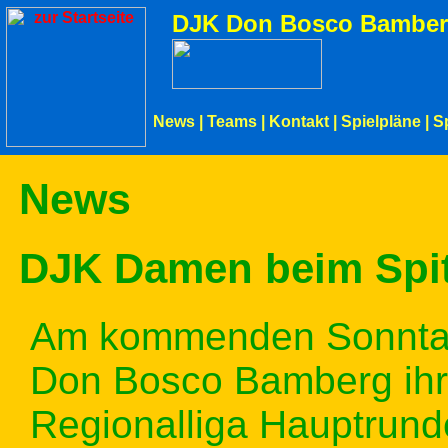
DJK Don Bosco Bamber
News
|
Teams
|
Kontakt
|
Spielpläne
|
S
News
DJK Damen beim Spitz
Am kommenden Sonntag
Don Bosco Bamberg ihre 
Regionalliga Hauptrund