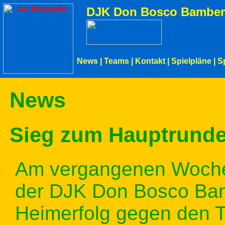
DJK Don Bosco Bamber
News
|
Teams
|
Kontakt
|
Spielpläne
|
S
News
Sieg zum Hauptrund
Am vergangenen Woche
der DJK Don Bosco Bam
Heimerfolg gegen den T