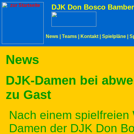
DJK Don Bosco Bamber
News
|
Teams
|
Kontakt
|
Spielpläne
|
S
News
DJK-Damen bei abweh
zu Gast
Nach einem spielfreien
Damen der DJK Don B