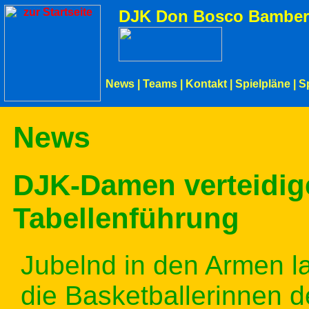
DJK Don Bosco Bamber
News
|
Teams
|
Kontakt
|
Spielpläne
|
S
News
DJK-Damen verteidig
Tabellenführung
Jubelnd in den Armen 
die Basketballerinnen