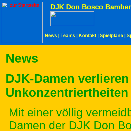
DJK Don Bosco Bamber
News
|
Teams
|
Kontakt
|
Spielpläne
|
S
News
DJK-Damen verlieren
Unkonzentriertheiten
Mit einer völlig vermei
Damen der DJK Don Bo