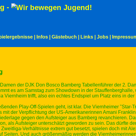
g -
pielergebnisse
|
Infos
|
Gästebuch
|
Links
|
Jobs
|
Impressu
g
ie Damen der DJK Don Bosco Bamberg Tabellenführer der 2. Da
kommt es am Samstag zum Showdown in der Stauffenberghalle, 
 Viernheim trifft, also ein echtes Endspiel um Platz eins in der 
enden Play-Off-Spielen geht, ist klar. Die Viernheimer "Star-T
als mit der Verpflichtung der US-Amerikanerinnen Amani Frankl
n-Niederlage gegen den Aufsteiger aus Bamberg revanchieren. 
avon, als Aufsteiger unterschätzt geworden zu sein. Das dürfte
weitliga-Verhältnisse extrem gut besetzt, spielen doch mit Ale
 auf Seiten. Und auch größenmäßig werden die Viernheimerinnen