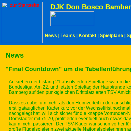
DJK Don Bosco Bamber
News
|
Teams
|
Kontakt
|
Spielpläne
|
S
News
''Final Countdown'' um die Tabellenführun
An sieben der bislang 21 absolvierten Spieltage waren d
Bundesliga. Am 22. und letzten Spieltag der Hauptrunde 
Bamberg auf den punktgleichen Drittplatzierten TSV Amicitia
Dass es dabei um mehr als den Heimvorteil in den anschließ
erstligatauglichen Kader kurz vor der Wechselfrist nochm
nachgelegt hat, will sich sicher für die knappe Vorrunde
Domstädter mit 75:70, profitierten eventuell auch etwas d
kaum mehr passieren. Der TSV-Kader war schon vorher für Z
große Flügelspielerin zwei aktuelle Nationalspielerinnen