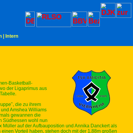
m
|
Intern
men-Basketball-
wo der Ligaprimus aus
Tabelle.
ruppe", die zu ihrem
in und Amshea Williams
Damals gewannen die
 den Südhessen wohl nun
x Müller auf der Aufbauposition und Annika Danckert als
 einen Vorteil haben, stehen doch mit der 1,88m großen