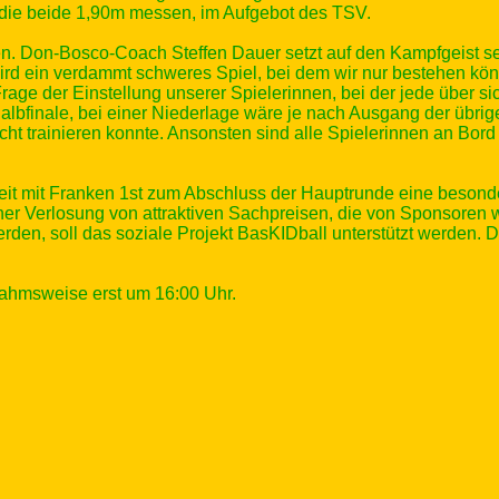
 die beide 1,90m messen, im Aufgebot des TSV.
en. Don-Bosco-Coach Steffen Dauer setzt auf den Kampfgeist se
rd ein verdammt schweres Spiel, bei dem wir nur bestehen kö
 Frage der Einstellung unserer Spielerinnen, bei der jede über
lbfinale, bei einer Niederlage wäre je nach Ausgang der übrigen
cht trainieren konnte. Ansonsten sind alle Spielerinnen an Bord
t mit Franken 1st zum Abschluss der Hauptrunde eine besonder
iner Verlosung von attraktiven Sachpreisen, die von Sponsore
den, soll das soziale Projekt BasKIDball unterstützt werden. D
nahmsweise erst um 16:00 Uhr.