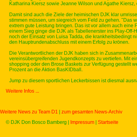
Katharina Kiersz sowie Jeanne Wilson und Agathe Kiersz,
Damit sind auch die Ziele der heimischen DJK klar umriss
stimmen müssen, um siegreich vom Feld zu gehen. "Das wi
extrem gute Leistung bringen. Das ist vor allem auch eine
einem Sieg ginge die DJK als Tabellenerster ins Play-Off-Ha
noch der Einsatz von Luisa Tadda, die krankheitsbedingt ni
den Hauptrundenabschluss mit einem Erfolg zu krönen.
Die Verantwortlichen der DJK haben sich in Zusammenarbei
vereinsübergreifenden Jugendkonzepts zu vertiefen. Mit e
shopping oder den Brose Baskets zur Verfügung gestellt wer
Prozent an die Aktion BasKIDball.
Jump zu diesem sportlichen Leckerbissen ist diesmal aus
Weitere Infos ...
Weitere News zu Team D1
|
zum gesamten News-Archiv
© DJK Don Bosco Bamberg |
Impressum
|
Startseite