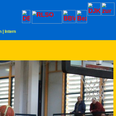
m
|
Intern