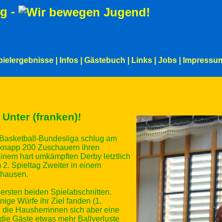
g -
pielergebnisse
|
Infos
|
Gästebuch
|
Links
|
Jobs
|
Impressu
Unter (franken)!
n-Basketball-Bundesliga schlug am
knapp 200 Zuschauern ihren
inem hart umkämpften Derby letztlich
 2. Spieltag Zweiter in einem
dhausen.
ersten beiden Spielabschnitten.
ige Würfe ihr Ziel fanden (1.
die Hausherrinnen sich aber eine
die Gäste etwas mehr Ballverluste