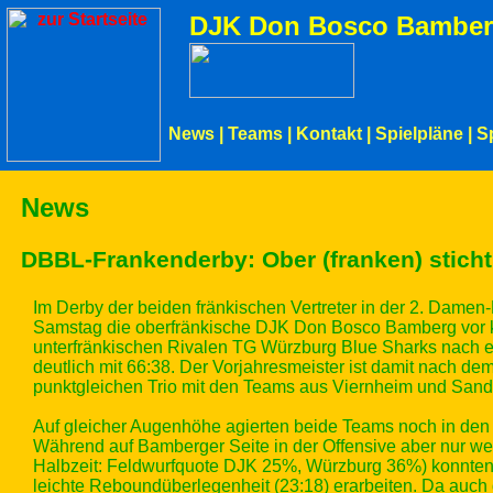
DJK Don Bosco Bamber
News
|
Teams
|
Kontakt
|
Spielpläne
|
S
News
DBBL-Frankenderby: Ober (franken) sticht 
Im Derby der beiden fränkischen Vertreter in der 2. Dame
Samstag die oberfränkische DJK Don Bosco Bamberg vor 
unterfränkischen Rivalen TG Würzburg Blue Sharks nach e
deutlich mit 66:38. Der Vorjahresmeister ist damit nach dem
punktgleichen Trio mit den Teams aus Viernheim und San
Auf gleicher Augenhöhe agierten beide Teams noch in den 
Während auf Bamberger Seite in der Offensive aber nur wen
Halbzeit: Feldwurfquote DJK 25%, Würzburg 36%) konnten 
leichte Reboundüberlegenheit (23:18) erarbeiten. Da auch 