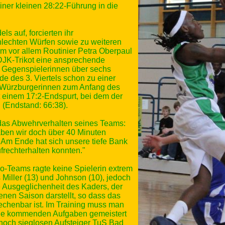
einer kleinen 28:22-Führung in die
 auf, forcierten ihr
lechten Würfen sowie zu weiteren
m vor allem Routinier Petra Oberpaul
DJK-Trikot eine ansprechende
en Gegenspielerinnen über sechs
e des 3. Viertels schon zu einer
 Würzburgerinnen zum Anfang des
 einem 17:2-Endspurt, bei dem der
(Endstand: 66:38).
das Abwehrverhalten seines Teams:
aben wir doch über 40 Minuten
. Am Ende hat sich unsere tiefe Bank
frechterhalten konnten."
-Teams ragte keine Spielerin extrem
 Miller (13) und Johnson (10), jedoch
 Ausgeglichenheit des Kaders, der
enen Saison darstellt, so dass das
chenbar ist. Im Training muss man
t die kommenden Aufgaben gemeistert
och sieglosen Aufsteiger TuS Bad