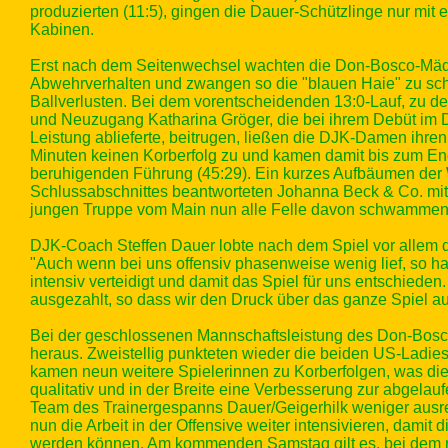
produzierten (11:5), gingen die Dauer-Schützlinge nur mit 
Kabinen.
Erst nach dem Seitenwechsel wachten die Don-Bosco-Mädels
Abwehrverhalten und zwangen so die "blauen Haie" zu sch
Ballverlusten. Bei dem vorentscheidenden 13:0-Lauf, zu de
und Neuzugang Katharina Gröger, die bei ihrem Debüt im 
Leistung ablieferte, beitrugen, ließen die DJK-Damen ihr
Minuten keinen Korberfolg zu und kamen damit bis zum End
beruhigenden Führung (45:29). Ein kurzes Aufbäumen der
Schlussabschnittes beantworteten Johanna Beck & Co. mit
jungen Truppe vom Main nun alle Felle davon schwammen 
DJK-Coach Steffen Dauer lobte nach dem Spiel vor allem 
"Auch wenn bei uns offensiv phasenweise wenig lief, so h
intensiv verteidigt und damit das Spiel für uns entschieden
ausgezahlt, so dass wir den Druck über das ganze Spiel au
Bei der geschlossenen Mannschaftsleistung des Don-Bosco
heraus. Zweistellig punkteten wieder die beiden US-Ladies
kamen neun weitere Spielerinnen zu Korberfolgen, was die
qualitativ und in der Breite eine Verbesserung zur abgelauf
Team des Trainergespanns Dauer/Geigerhilk weniger ausre
nun die Arbeit in der Offensive weiter intensivieren, dami
werden können. Am kommenden Samstag gilt es, bei dem n