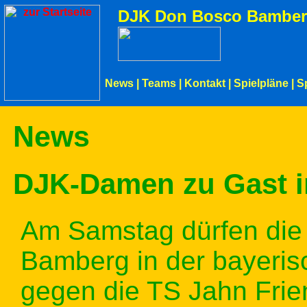
DJK Don Bosco Bamber
News
|
Teams
|
Kontakt
|
Spielpläne
|
S
News
DJK-Damen zu Gast i
Am Samstag dürfen di
Bamberg in der bayeri
gegen die TS Jahn Fri