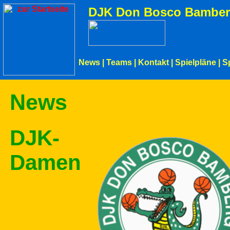
DJK Don Bosco Bamber
News
|
Teams
|
Kontakt
|
Spielpläne
|
S
News
DJK-
Damen