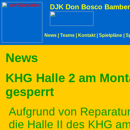
DJK Don Bosco Bamber
News
|
Teams
|
Kontakt
|
Spielpläne
|
S
News
KHG Halle 2 am Mont
gesperrt
Aufgrund von Reparatu
die Halle II des KHG a