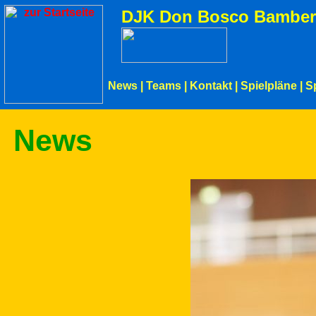
DJK Don Bosco Bamber
News
|
Teams
|
Kontakt
|
Spielpläne
|
S
News