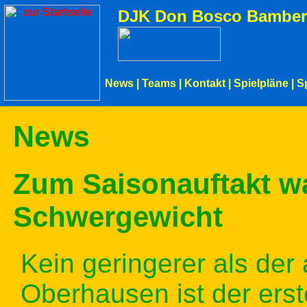
DJK Don Bosco Bamber
News
|
Teams
|
Kontakt
|
Spielpläne
|
S
News
Zum Saisonauftakt wa
Schwergewicht
Kein geringerer als der
Oberhausen ist der ers