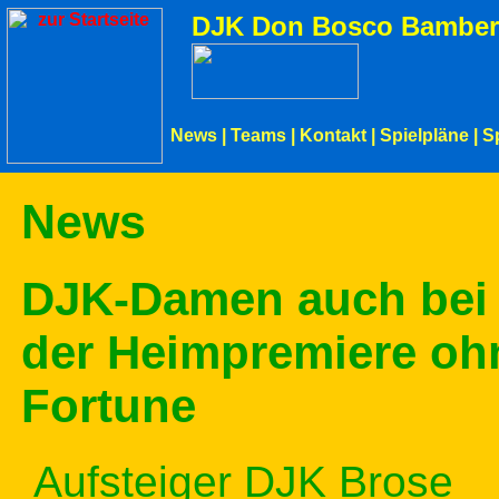
DJK Don Bosco Bamber
News
|
Teams
|
Kontakt
|
Spielpläne
|
S
News
DJK-Damen auch bei
der Heimpremiere oh
Fortune
Aufsteiger DJK Brose