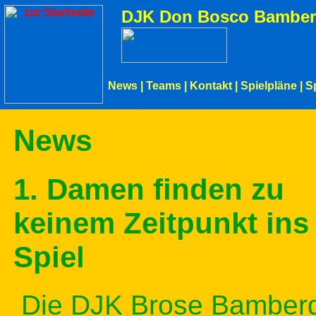
DJK Don Bosco Bamber
News
|
Teams
|
Kontakt
|
Spielpläne
|
S
News
1. Damen finden zu
keinem Zeitpunkt ins
Spiel
Die DJK Brose Bamber