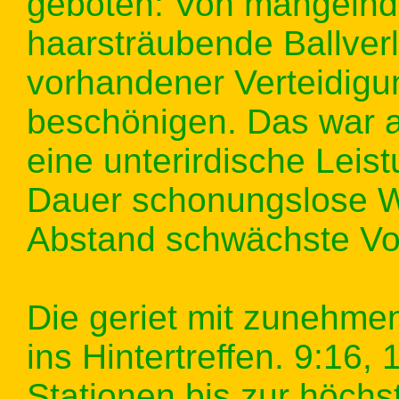
geboten: Von mangelnde
haarsträubende Ballverl
vorhandener Verteidigun
beschönigen. Das war a
eine unterirdische Leist
Dauer schonungslose Wor
Abstand schwächste Vor
Die geriet mit zunehme
ins Hintertreffen. 9:16,
Stationen bis zur höchs