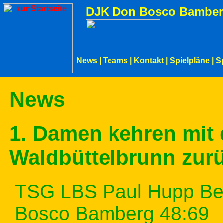
DJK Don Bosco Bamber
News
|
Teams
|
Kontakt
|
Spielpläne
|
S
News
1. Damen kehren mit 
Waldbüttelbrunn zur
TSG LBS Paul Hupp Be
Bosco Bamberg 48:69