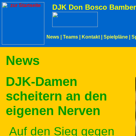
DJK Don Bosco Bamber
News
|
Teams
|
Kontakt
|
Spielpläne
|
S
News
DJK-Damen
scheitern an den
eigenen Nerven
Auf den Sieg gegen