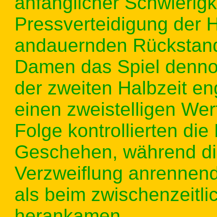
anfänglicher Schwierigk
Pressverteidigung der 
andauernden Rückstand
Damen das Spiel dennoc
der zweiten Halbzeit en
einen zweistelligen Wert
Folge kontrollierten di
Geschehen, während di
Verzweiflung anrennen
als beim zwischenzeitli
herankamen.