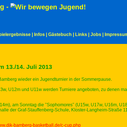
g -
pielergebnisse
|
Infos
|
Gästebuch
|
Links
|
Jobs
|
Impressu
 13./14. Juli 2013
Bamberg wieder ein Jugendturnier in der Sommerpause.
3w, U12m und U11w werden Turniere angeboten, zu denen man 
14m), am Sonntag die "Sophomores" (U15w, U17w, U16m, U18
halle der Graf-Stauffenberg-Schule, Kloster-Langheim-Straße 1
w.djk-bamberg-basketball.de/c-cup.php