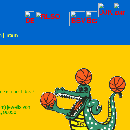
m
|
Intern
sich noch bis 7.
m) jeweils von
1, 96050