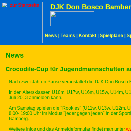
DJK Don Bosco Bamber
News
|
Teams
|
Kontakt
|
Spielpläne
|
S
News
Crocodile-Cup für Jugendmannschaften am
Nach zwei Jahren Pause veranstaltet die DJK Don Bosco 
In den Altersklassen U18m, U17w, U16m, U15w, U14m, U1
Juli 2013 anmelden kann.
Am Samstag spielen die "Rookies" (U11w, U13w, U12m, U
8:00- 19:00 Uhr im Modus "jeder gegen jeden" in der Sport
Bamberg.
Weitere Infos und das Anmeldeformular findet man unter
ww