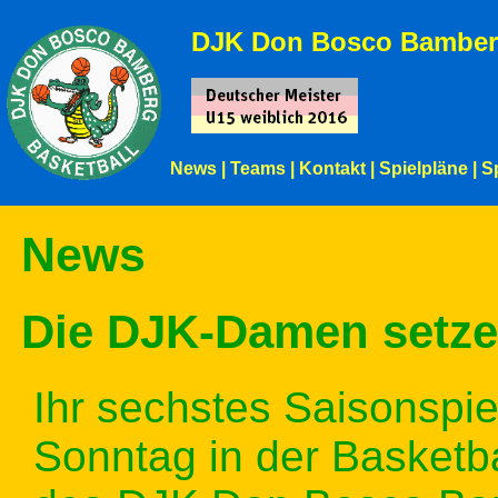
DJK Don Bosco Bamber
News
|
Teams
|
Kontakt
|
Spielpläne
|
S
News
Die DJK-Damen setzen
Ihr sechstes Saisonspi
Sonntag in der Basketb