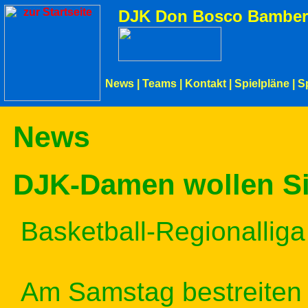
DJK Don Bosco Bamber
News
|
Teams
|
Kontakt
|
Spielpläne
|
S
News
DJK-Damen wollen Sie
Basketball-Regionalliga
Am Samstag bestreiten