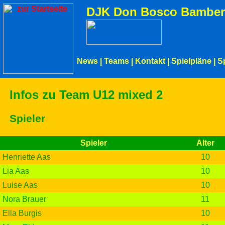
DJK Don Bosco Bamber
News
|
Teams
|
Kontakt
|
Spielpläne
|
S
Infos zu Team U12 mixed 2
Spieler
Spieler
Alter
Henriette Aas
10
Lia Aas
10
Luise Aas
10
Nora Brauer
11
Ella Burgis
10