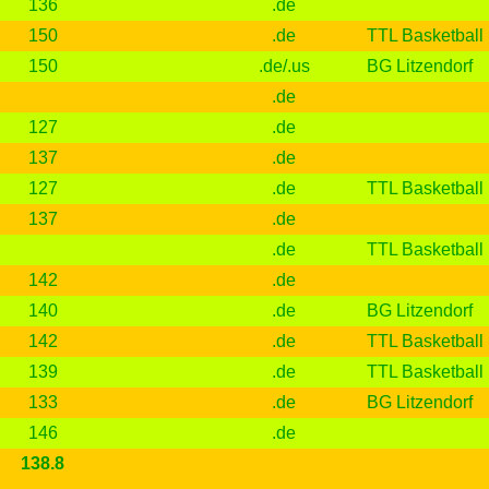
136
.de
150
.de
TTL Basketball
150
.de/.us
BG Litzendorf
.de
127
.de
137
.de
127
.de
TTL Basketball
137
.de
.de
TTL Basketball
142
.de
140
.de
BG Litzendorf
142
.de
TTL Basketball
139
.de
TTL Basketball
133
.de
BG Litzendorf
146
.de
138.8