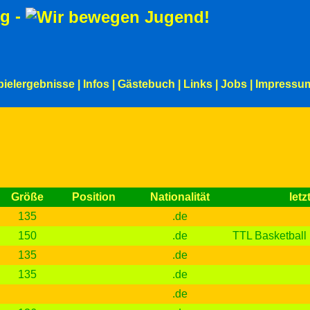
g -
pielergebnisse
|
Infos
|
Gästebuch
|
Links
|
Jobs
|
Impressu
Größe
Position
Nationalität
letz
135
.de
150
.de
TTL Basketball
135
.de
135
.de
.de