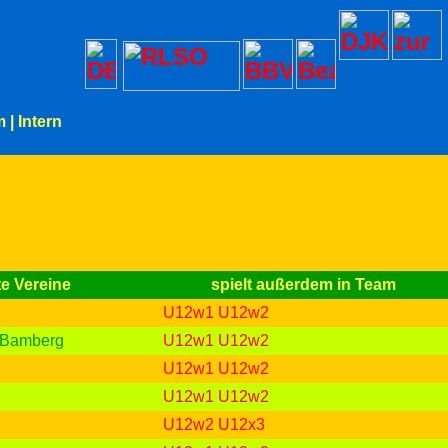
m
|
Intern
te Vereine
spielt außerdem in Team
U12w1
U12w2
 Bamberg
U12w1
U12w2
U12w1
U12w2
U12w1
U12w2
U12w2
U12x3