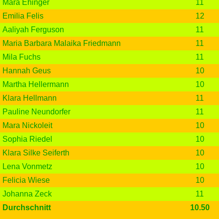
Mara Ehinger
11
Emilia Felis
12
Aaliyah Ferguson
11
Maria Barbara Malaika Friedmann
11
Mila Fuchs
11
Hannah Geus
10
Martha Hellermann
10
Klara Hellmann
11
Pauline Neundorfer
11
Mara Nickoleit
10
Sophia Riedel
10
Klara Silke Seiferth
10
Lena Vonmetz
10
Felicia Wiese
10
Johanna Zeck
11
Durchschnitt
10.50