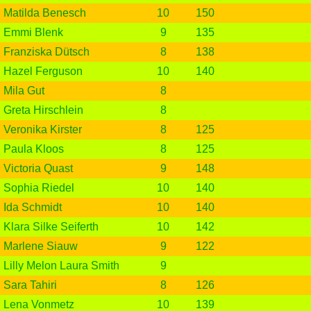
Matilda Benesch
10
150
Emmi Blenk
9
135
Franziska Dütsch
8
138
Hazel Ferguson
10
140
Mila Gut
8
Greta Hirschlein
8
Veronika Kirster
8
125
Paula Kloos
8
125
Victoria Quast
9
148
Sophia Riedel
10
140
Ida Schmidt
10
140
Klara Silke Seiferth
10
142
Marlene Siauw
9
122
Lilly Melon Laura Smith
9
Sara Tahiri
8
126
Lena Vonmetz
10
139