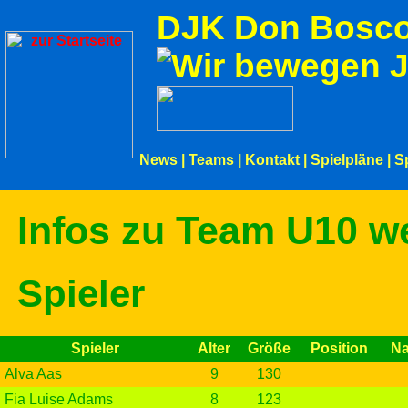
DJK Don Bosco
News
|
Teams
|
Kontakt
|
Spielpläne
|
S
Infos zu Team U10 we
Spieler
Spieler
Alter
Größe
Position
Na
Alva Aas
9
130
Fia Luise Adams
8
123