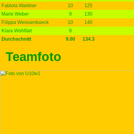
Fabiola Waldner
10
125
Marie Weber
9
130
Filippa Weissenboeck
10
140
Klara Wohlfart
8
Durchschnitt
9.00
134.3
Teamfoto