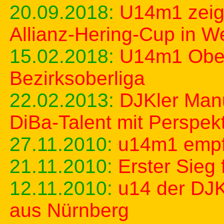
20.09.2018:
U14m1 zeigt
Allianz-Hering-Cup in W
15.02.2018:
U14m1 Oberf
Bezirksoberliga
22.02.2013:
DJKler Manue
DiBa-Talent mit Perspekt
27.11.2010:
u14m1 empf
21.11.2010:
Erster Sieg
12.11.2010:
u14 der DJ
aus Nürnberg