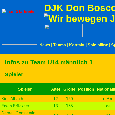
DJK Don Bosco
News
|
Teams
|
Kontakt
|
Spielpläne
|
S
Infos zu Team U14 männlich 1
Spieler
Spieler
Alter
Größe
Position
Nationali
Kirill Albach
12
150
.de/.ru
Erwin Brückner
13
155
.de
Darnell Constantin