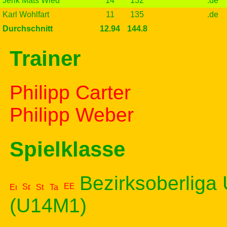
Jerik Mats Wied
14
132
.de
Karl Wohlfart
11
135
.de
Durchschnitt
12.94
144.8
Trainer
Philipp Carter
Philipp Weber
Spielklasse
Bezirksoberliga
(U14M1)