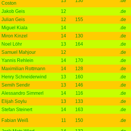
13
130
.de
Coston
Jakob Geis
12
.de
Julian Geis
12
155
.de
Miguel Kiala
14
.de
Miron Kinzel
14
130
.de
Noel Löhr
13
164
.de
Samuel Mahjour
12
.de
Yannis Rehlein
14
170
.de
Maximilian Rottmann
14
128
.de
Henry Schneiderwind
13
160
.de
Semih Sendir
13
146
.de
Alessandro Simmerl
14
116
.de
Elijah Soylu
13
133
.de
Stefan Steinert
14
163
.de
Fabian Weiß
11
150
.de