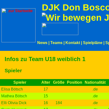
DJK Don Bosco
News
|
Teams
|
Kontakt
|
Spielpläne
|
S
Infos zu Team U18 weiblich 1
Spieler
Spieler
Alter
Größe
Position
Nationalität
Elisa Bötsch
17
.de
Mathea Bötsch
15
.de
Elli Olivia Dick
16
184
.de