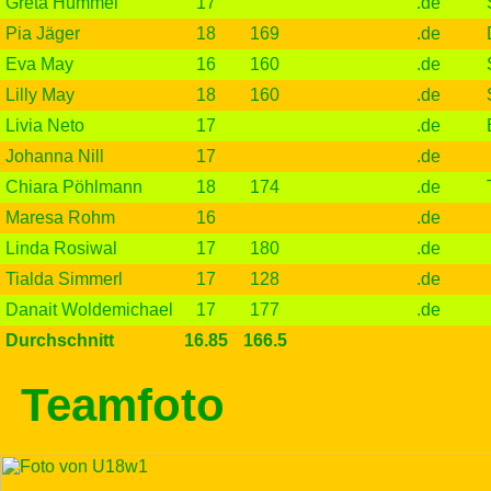
Greta Hummel
17
.de
Pia Jäger
18
169
.de
Eva May
16
160
.de
Lilly May
18
160
.de
Livia Neto
17
.de
Johanna Nill
17
.de
Chiara Pöhlmann
18
174
.de
Maresa Rohm
16
.de
Linda Rosiwal
17
180
.de
Tialda Simmerl
17
128
.de
Danait Woldemichael
17
177
.de
Durchschnitt
16.85
166.5
Teamfoto