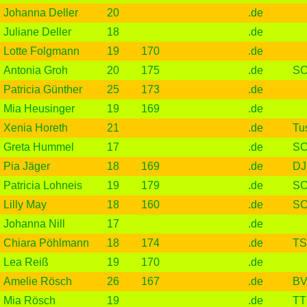
Johanna Deller
20
.de
Juliane Deller
18
.de
Lotte Folgmann
19
170
.de
Antonia Groh
20
175
.de
SC
Patricia Günther
25
173
.de
Mia Heusinger
19
169
.de
Xenia Horeth
21
.de
Tu
Greta Hummel
17
.de
SC
Pia Jäger
18
169
.de
DJ
Patricia Lohneis
19
179
.de
SC
Lilly May
18
160
.de
SC
Johanna Nill
17
.de
Chiara Pöhlmann
18
174
.de
TS
Lea Reiß
19
170
.de
Amelie Rösch
26
167
.de
BV
Mia Rösch
19
.de
TT