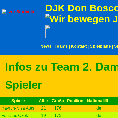
DJK Don Bosco
News
|
Teams
|
Kontakt
|
Spielpläne
|
S
Infos zu Team 2. Da
Spieler
Spieler
Alter
Größe
Position
Nationalität
Hayrun-Nisa Ates
21
176
.de
Felicitas Czok
19
173
.de