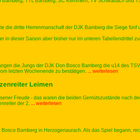
Bamberg, TTL Bamberg, SC Kemmern, TV Schwabach und TSV A
die dritte Herrenmanschaft der DJK Bamberg die Siege fünf 
r in dieser Saison aber bisher nur im unteren Tabellendrittel z
gen die Jungs der DJK Don Bosco Bamberg die u14 des TSV An
vom letzten Wochenende zu bestätigen.
... weiterlesen
tzenreiter Leimen
sener Freude - das waren die beiden Gemütszustände nach d
reiter der 2.
... weiterlesen
 Bosco Bamberg in Herzogenaurach. Als das Spiel begann, rec