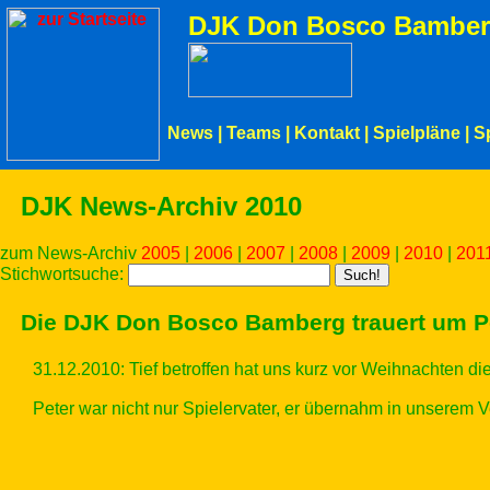
DJK Don Bosco Bamber
News
|
Teams
|
Kontakt
|
Spielpläne
|
S
DJK News-Archiv 2010
zum News-Archiv
2005
|
2006
|
2007
|
2008
|
2009
|
2010
|
201
Stichwortsuche:
Die DJK Don Bosco Bamberg trauert um P
31.12.2010:
Tief betroffen hat uns kurz vor Weihnachten d
Peter war nicht nur Spielervater, er übernahm in unserem V