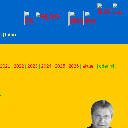
m
|
Intern
2021
|
2022
|
2023
|
2024
|
2025
|
2026
|
aktuell
| oder mit
.