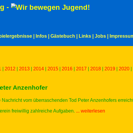
g -
pielergebnisse
|
Infos
|
Gästebuch
|
Links
|
Jobs
|
Impressu
1
|
2012
|
2013
|
2014
|
2015
|
2016
|
2017
|
2018
|
2019
|
2020
|
eter Anzenhofer
ie Nachricht vom überraschenden Tod Peter Anzenhofers erreicht
erein freiwillig zahlreiche Aufgaben.
... weiterlesen