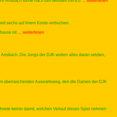
nsbach führte nach fünf Minuten mit 8:0.
... weiterlesen
und sechs auf ihrem Konto verbuchen.
uhause ist.
... weiterlesen
sbach. Die Jungs der DJK wollen alles daran setzten,
em überraschenden Auswärtssieg, den die Damen der DJK
hnete keiner damit, welchen Verlauf dieses Spiel nehmen